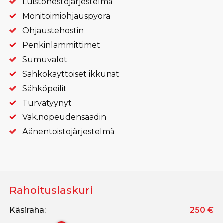
Luistonesto­järjestelmä
Monitoimiohjaus­pyörä
Ohjaustehostin
Penkinlämmittimet
Sumuvalot
Sähkökäyttöiset ikkunat
Sähköpeilit
Turvatyynyt
Vak.nopeudensäädin
Äänentoistojärjestelmä
Rahoituslaskuri
Käsiraha:
250
€