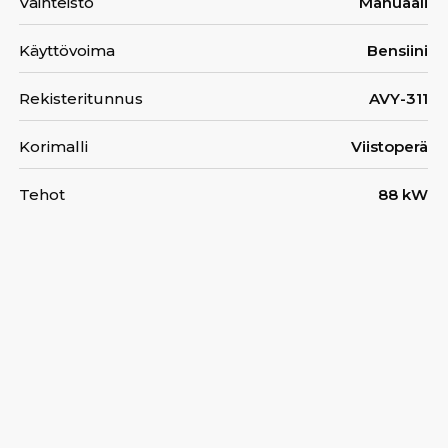
Vaihteisto
Manuaali
Käyttövoima
Bensiini
Rekisteritunnus
AVY-311
Korimalli
Viistoperä
Tehot
88 kW