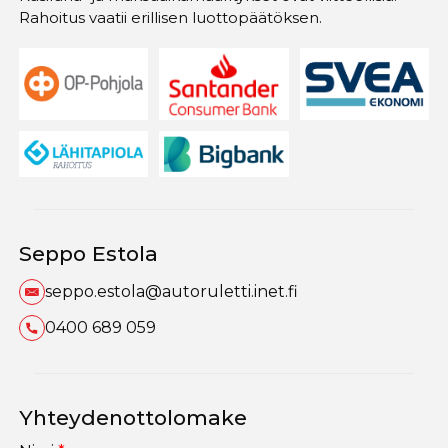
Rahoitus vaatii erillisen luottopäätöksen.
Seppo Estola
seppo.estola@autoruletti.inet.fi
0400 689 059
Yhteydenottolomake