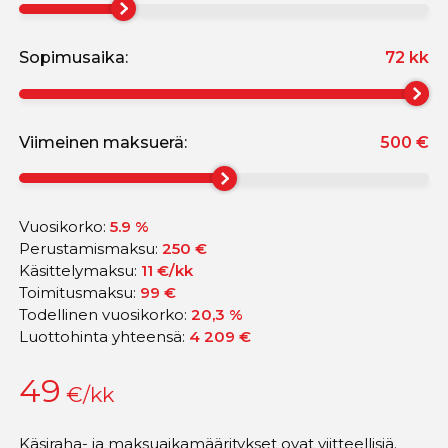
Sopimusaika:
72
kk
Viimeinen maksuerä:
500
€
Vuosikorko:
5.9 %
Perustamismaksu:
250 €
Käsittelymaksu:
11 €/kk
Toimitusmaksu:
99 €
Todellinen vuosikorko:
20,3
%
Luottohinta yhteensä:
4 209
€
49
€/kk
Käsiraha- ja maksuaikamääritykset ovat viitteellisiä.