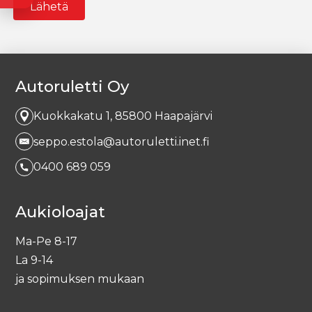
Vaihtoajoneuvon tiedot
A
Merkki
l
t
e
r
Autoruletti Oy
Malli
n
a
ti
Kuokkakatu 1, 85800 Haapajärvi
v
e
seppo.estola@autoruletti.inet.fi
Vuosimalli
:
0400 689 059
Rekisterinumero
Aukioloajat
Ma-Pe 8-17
Mittarilukema
La 9-14
ja sopimuksen mukaan