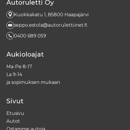
Autoruletti Oy
Malli
n
a
ti
Kuokkakatu 1, 85800 Haapajärvi
v
e
seppo.estola@autoruletti.inet.fi
Vuosimalli
:
0400 689 059
Rekisterinumero
Aukioloajat
Ma-Pe 8-17
Mittarilukema
La 9-14
ja sopimuksen mukaan
Lisätiedot
Sivut
Etusivu
Autot
Ostamme autoja