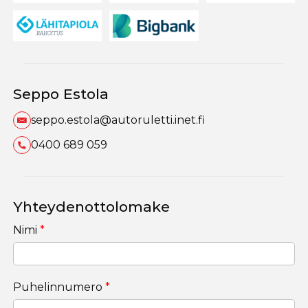
Seppo Estola
seppo.estola@autoruletti.inet.fi
0400 689 059
Yhteydenottolomake
Nimi
*
Puhelinnumero
*