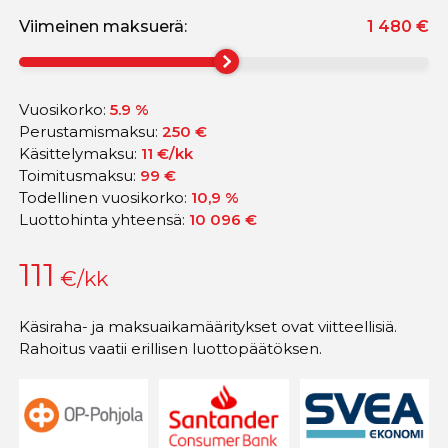
Viimeinen maksuerä:
1 480
€
Vuosikorko:
5.9 %
Perustamismaksu:
250 €
Käsittelymaksu:
11 €/kk
Toimitusmaksu:
99 €
Todellinen vuosikorko:
10,9
%
Luottohinta yhteensä:
10 096
€
111
€/kk
Käsiraha- ja maksuaikamääritykset ovat viitteellisiä.
Rahoitus vaatii erillisen luottopäätöksen.