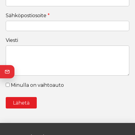
Sähköpostiosoite
*
Viesti
Minulla on vaihtoauto
Vaihtoajoneuvon tiedot
A
Merkki
l
t
e
r