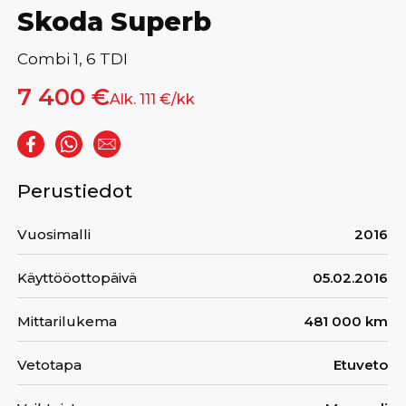
Skoda Superb
Combi 1, 6 TDI
7 400 €
Alk. 111 €/kk
Perustiedot
Vuosimalli
2016
Käyttööottopäivä
05.02.2016
Mittarilukema
481 000 km
Vetotapa
Etuveto