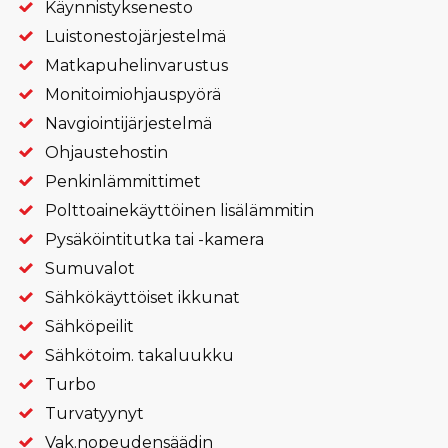
Käynnistyksenesto
Luistonesto­järjestelmä
Matkapuhelin­varustus
Monitoimiohjaus­pyörä
Navgiointi­järjestelmä
Ohjaustehostin
Penkinlämmittimet
Polttoainekäyttöinen lisälämmitin
Pysäköintitutka tai -kamera
Sumuvalot
Sähkökäyttöiset ikkunat
Sähköpeilit
Sähkötoim. takaluukku
Turbo
Turvatyynyt
Vak.nopeudensäädin