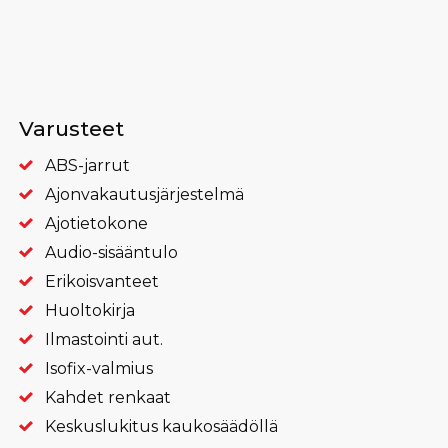
Varusteet
ABS-jarrut
Ajonvakautus­järjestelmä
Ajotietokone
Audio-sisääntulo
Erikoisvanteet
Huoltokirja
Ilmastointi aut.
Isofix-valmius
Kahdet renkaat
Keskuslukitus kaukosäädöllä